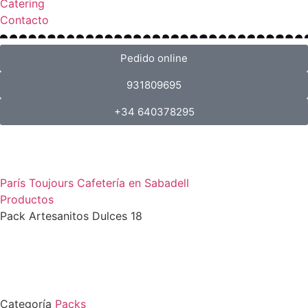
Catering
Contacto
Pedido online
931809695
+34 640378295
París Toujours Cafetería en Sabadell
Productos
Pack Artesanitos Dulces 18
Categoría
Packs